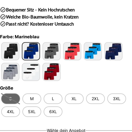
Bequemer Sitz - Kein Hochrutschen
Weiche Bio-Baumwolle, kein Kratzen
Passt nicht? Kostenloser Umtausch
Farbe
:
Marineblau
Größe
S
M
L
XL
2XL
3XL
4XL
5XL
6XL
Wähle dein Angebot