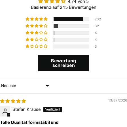
4.74 von 5
Basierend auf 245 Bewertungen
202
32
4
4
3
Bewertung
schreiben
Sort by
13/07/2026
Stefan Krause
Tolle Qualität formstabil und